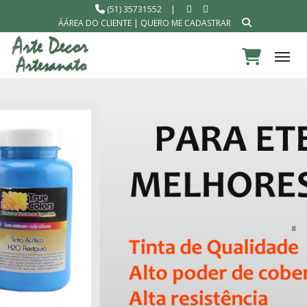
(51) 35731552
|
ÁÁREA DO CLIENTE
|
QUERO ME CADASTRAR
Tog