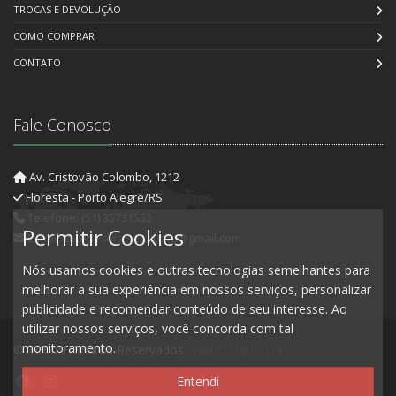
TROCAS E DEVOLUÇÃO
COMO COMPRAR
CONTATO
Fale Conosco
Av. Cristovão Colombo, 1212
Floresta - Porto Alegre/RS
Telefone: (51) 35731552
Permitir Cookies
E-mail: artedecorartesanato@gmail.com
Nós usamos cookies e outras tecnologias semelhantes para
melhorar a sua experiência em nossos serviços, personalizar
publicidade e recomendar conteúdo de seu interesse. Ao
utilizar nossos serviços, você concorda com tal
monitoramento.
© Todos Direitos Reservados.
Webcomponent
Entendi