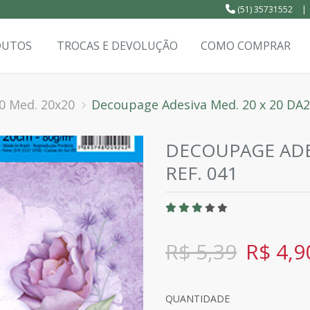
(51) 35731552
|
DUTOS
TROCAS E DEVOLUÇÃO
COMO COMPRAR
0 Med. 20x20
Decoupage Adesiva Med. 20 x 20 DA20
DECOUPAGE ADES
REF. 041
R$ 5,39
R$ 4,9
QUANTIDADE