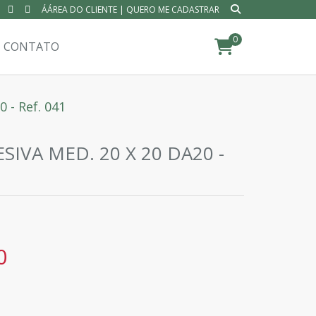
ÁÁREA DO CLIENTE
|
QUERO ME CADASTRAR
0
CONTATO
 - Ref. 041
IVA MED. 20 X 20 DA20 -
0