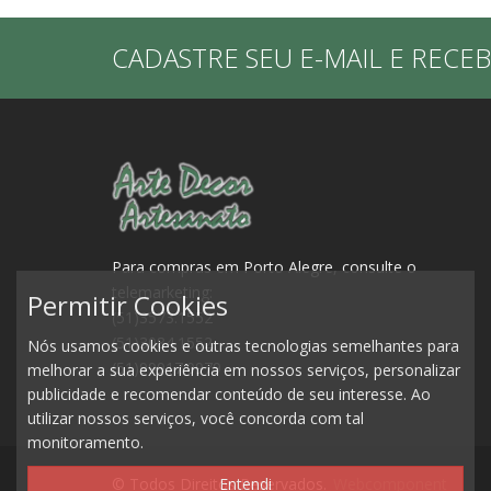
CADASTRE SEU E-MAIL E RECE
Para compras em Porto Alegre, consulte o
telemarketing:
Permitir Cookies
(51)3573.1552
(51)3084.1552
Nós usamos cookies e outras tecnologias semelhantes para
(51)99917.0979
melhorar a sua experiência em nossos serviços, personalizar
publicidade e recomendar conteúdo de seu interesse. Ao
utilizar nossos serviços, você concorda com tal
monitoramento.
© Todos Direitos Reservados.
Webcomponent
Entendi