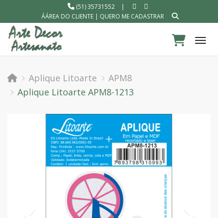
(51) 35731552
|
ÁÁREA DO CLIENTE
|
QUERO ME CADASTRAR
Tog
Aplique Litoarte
APM8
Aplique Litoarte APM8-1213