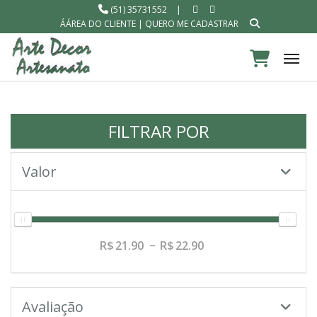
(51) 35731552
|
ÁÁREA DO CLIENTE
|
QUERO ME CADASTRAR
Tog
FILTRAR POR
Valor
21.90
22.90
Avaliação