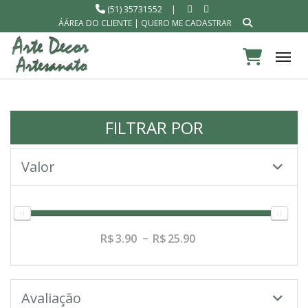
(51) 35731552
|
ÁÁREA DO CLIENTE
|
QUERO ME CADASTRAR
Tog
FILTRAR POR
Valor
3.90
25.90
Avaliação