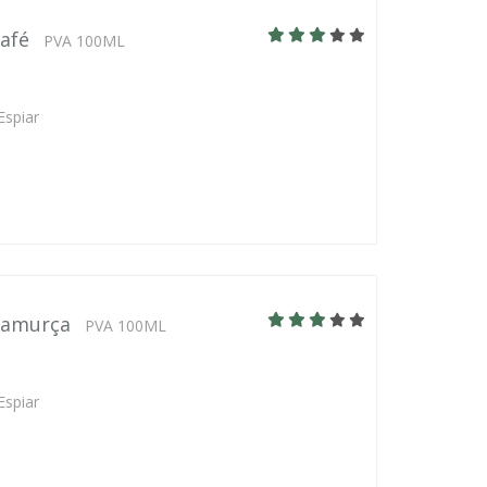
café
PVA 100ML
Espiar
 camurça
PVA 100ML
Espiar