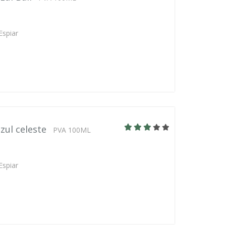
Espiar
zul celeste
PVA 100ML
Espiar