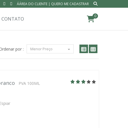
ÁÁREA DO CLIENTE
|
QUERO ME CADASTRAR
0
CONTATO
Ordenar por :
Menor Preço
branco
PVA 100ML
Espiar