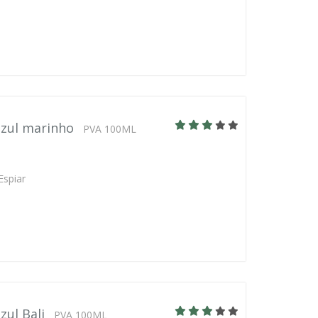
azul marinho
PVA 100ML
Espiar
zul Bali
PVA 100ML