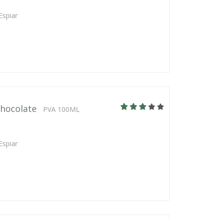
Espiar
chocolate
PVA 100ML
Espiar