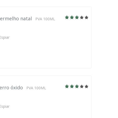
vermelho natal
PVA 100ML
Espiar
erro óxido
PVA 100ML
Espiar