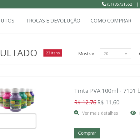
(51) 35731552
|
DUTOS
TROCAS E DEVOLUÇÃO
COMO COMPRAR
SULTADO
23 itens
Mostrar :
20
Tinta PVA 100ml - 7101 
R$ 12,76
R$ 11,60
Ver mais detalhes
Comprar