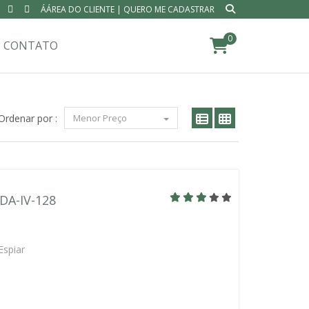
ÁÁREA DO CLIENTE
|
QUERO ME CADASTRAR
0
CONTATO
Ordenar por :
Menor Preço
BDA-IV-128
Espiar