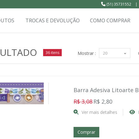
(51) 35731552
|
DUTOS
TROCAS E DEVOLUÇÃO
COMO COMPRAR
SULTADO
36 itens
Mostrar :
20
Barra Adesiva Litoarte 
R$ 3,08
R$ 2,80
Ver mais detalhes
Comprar