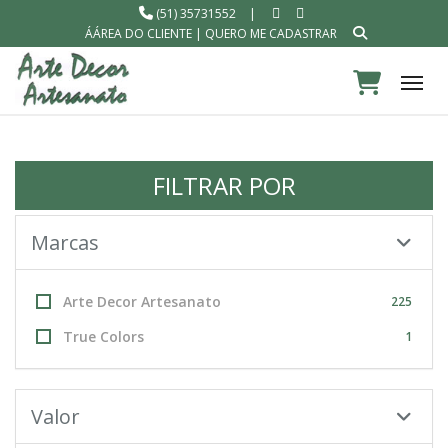
(51) 35731552
|
ÁÁREA DO CLIENTE
|
QUERO ME CADASTRAR
Tog
FILTRAR POR
Marcas
Arte Decor Artesanato
225
True Colors
1
Valor