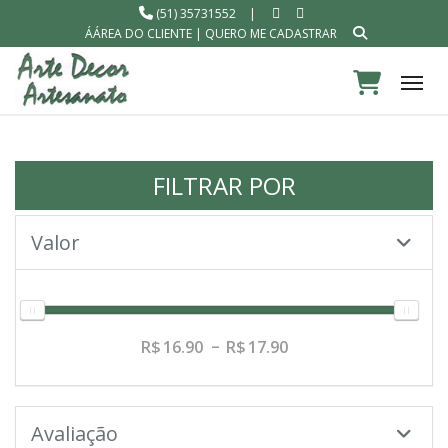
(51) 35731552
|
ÁÁREA DO CLIENTE
|
QUERO ME CADASTRAR
Tog
FILTRAR POR
Valor
16.90
17.90
Avaliação