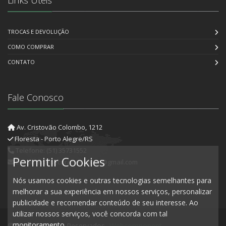
TROCAS E DEVOLUÇÃO
COMO COMPRAR
CONTATO
Fale Conosco
Av. Cristovão Colombo, 1212
Floresta - Porto Alegre/RS
Telefone: (51) 35731552
Permitir Cookies
E-mail: artedecorartesanato@gmail.com
Nós usamos cookies e outras tecnologias semelhantes para
melhorar a sua experiência em nossos serviços, personalizar
publicidade e recomendar conteúdo de seu interesse. Ao
utilizar nossos serviços, você concorda com tal
monitoramento.
© Todos Direitos Reservados.
Webcomponent