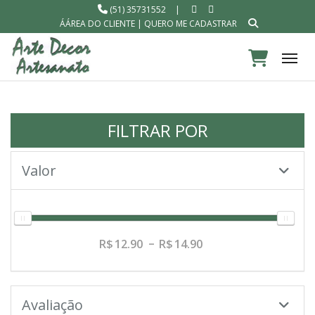
(51) 35731552
|
ÁÁREA DO CLIENTE
|
QUERO ME CADASTRAR
Tog
FILTRAR POR
Valor
12.90
14.90
Avaliação