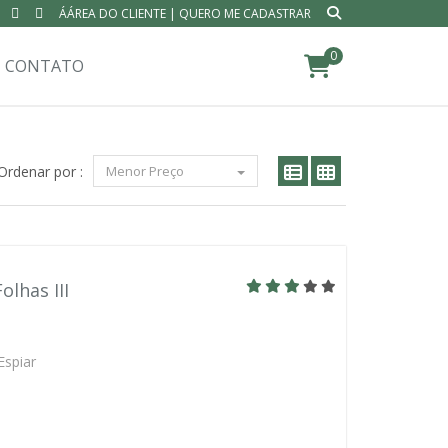
ÁÁREA DO CLIENTE
|
QUERO ME CADASTRAR
0
CONTATO
Ordenar por :
Menor Preço
olhas III
Espiar