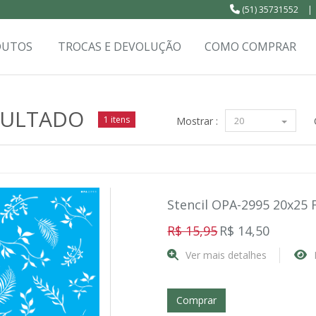
(51) 35731552
|
DUTOS
TROCAS E DEVOLUÇÃO
COMO COMPRAR
SULTADO
1 itens
Mostrar :
20
Stencil OPA-2995 20x25 F
R$ 15,95
R$ 14,50
Ver mais detalhes
Comprar