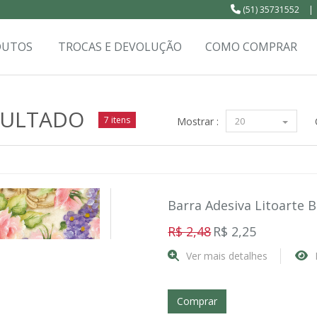
(51) 35731552
|
DUTOS
TROCAS E DEVOLUÇÃO
COMO COMPRAR
SULTADO
7 itens
Mostrar :
20
Barra Adesiva Litoarte 
R$ 2,48
R$ 2,25
Ver mais detalhes
Comprar