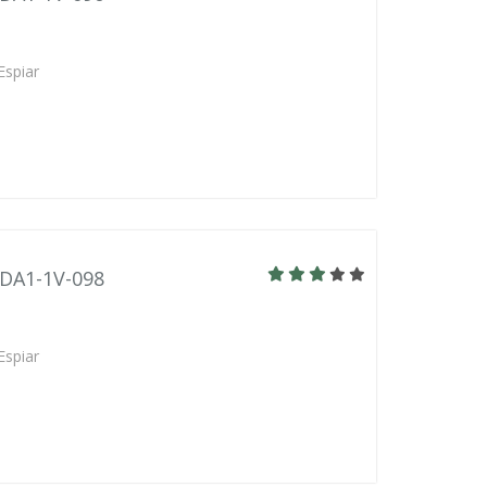
Espiar
BDA1-1V-098
Espiar