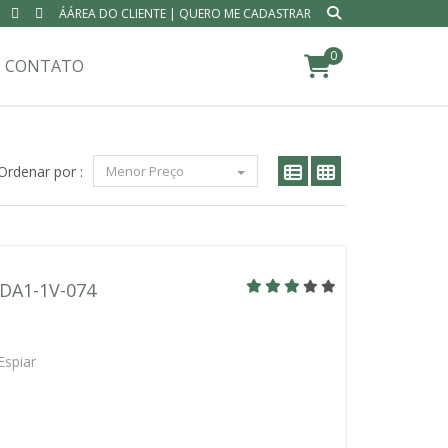
ÁÁREA DO CLIENTE
|
QUERO ME CADASTRAR
0
CONTATO
Ordenar por :
Menor Preço
BDA1-1V-074
Espiar