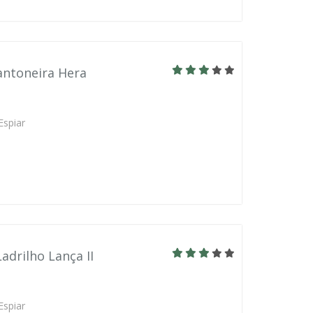
antoneira Hera
Espiar
adrilho Lança II
Espiar