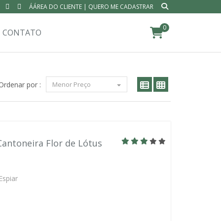
ÁÁREA DO CLIENTE
|
QUERO ME CADASTRAR
0
CONTATO
Ordenar por :
Menor Preço
Cantoneira Flor de Lótus
Espiar