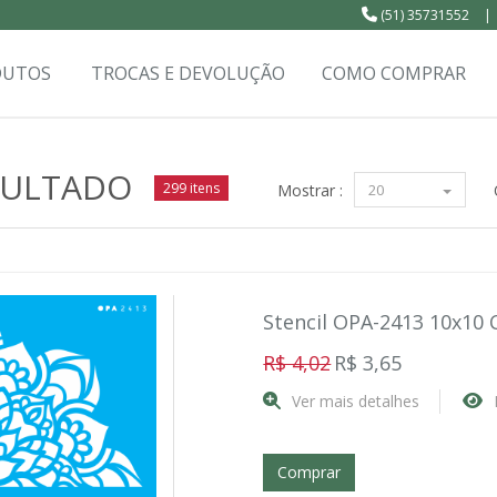
(51) 35731552
|
DUTOS
TROCAS E DEVOLUÇÃO
COMO COMPRAR
SULTADO
299 itens
Mostrar :
20
Stencil OPA-2413 10x10 
R$ 4,02
R$ 3,65
Ver mais detalhes
Comprar