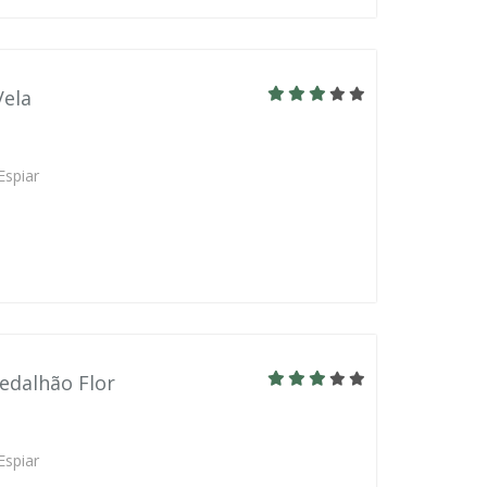
Vela
Espiar
edalhão Flor
Espiar