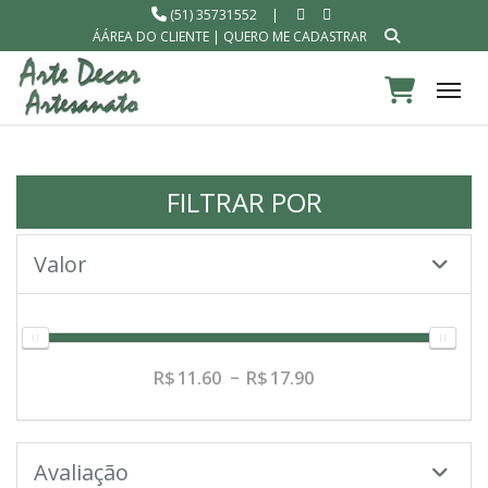
(51) 35731552
|
ÁÁREA DO CLIENTE
|
QUERO ME CADASTRAR
Tog
FILTRAR POR
Valor
11.60
17.90
Avaliação