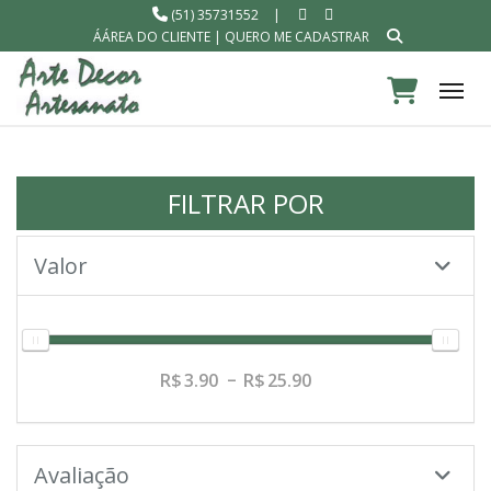
(51) 35731552
|
ÁÁREA DO CLIENTE
|
QUERO ME CADASTRAR
Tog
FILTRAR POR
Valor
3.90
25.90
Avaliação