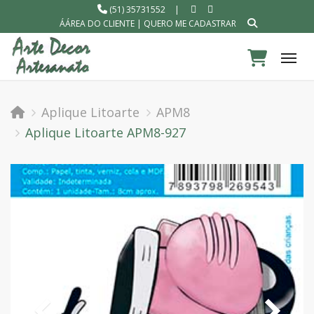
(51) 35731552
|
ÁÁREA DO CLIENTE
|
QUERO ME CADASTRAR
Tog
Aplique Litoarte
APM8
Aplique Litoarte APM8-927