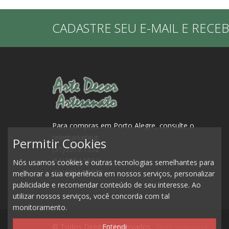
CADASTRE SEU E-MAIL E RECE
Para compras em Porto Alegre, consulte o
telemarketing:
Permitir Cookies
(51)3573.1552
(51)3084.1552
Nós usamos cookies e outras tecnologias semelhantes para
(51)99917.0979
melhorar a sua experiência em nossos serviços, personalizar
publicidade e recomendar conteúdo de seu interesse. Ao
utilizar nossos serviços, você concorda com tal
monitoramento.
© Todos Direitos Reservados.
Webcomponent
Entendi