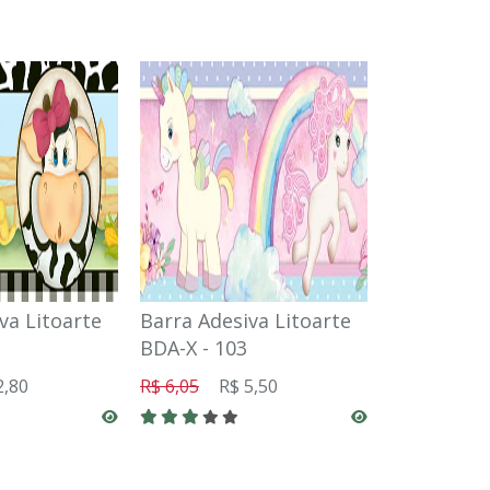
va Litoarte
Barra Adesiva Litoarte
Barra Ades
BDA-X - 103
BDA-IV-66
2,80
R$ 6,05
R$ 5,50
R$ 3,08
R$