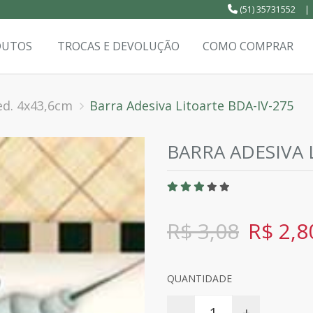
(51) 35731552
|
DUTOS
TROCAS E DEVOLUÇÃO
COMO COMPRAR
ed. 4x43,6cm
Barra Adesiva Litoarte BDA-IV-275
BARRA ADESIVA 
R$ 3,08
R$ 2,8
QUANTIDADE
-
+