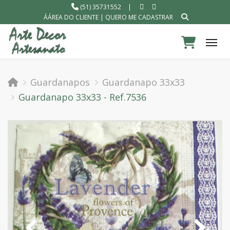
(51) 35731552
|
ÁÁREA DO CLIENTE
|
QUERO ME CADASTRAR
Tog
Guardanapos
Guardanapo 33x33
Guardanapo 33x33 - Ref.7536