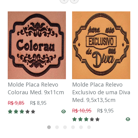
Molde Placa Relevo
Molde Placa Relevo
Colorau Med. 9x11cm
Exclusivo de uma Diva
Med. 9,5x13,5cm
R$ 9,85
R$ 8,95
R$ 10,95
R$ 9,95