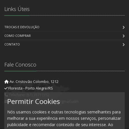
Links Úteis
TROCAS E DEVOLUÇÃO
COMO COMPRAR
CONTATO
Fale Conosco
Av. Cristovão Colombo, 1212
Floresta - Porto Alegre/RS
Telefone: (51) 35731552
Permitir Cookies
E-mail: artedecorartesanato@gmail.com
Nós usamos cookies e outras tecnologias semelhantes para
melhorar a sua experiência em nossos serviços, personalizar
publicidade e recomendar conteúdo de seu interesse. Ao