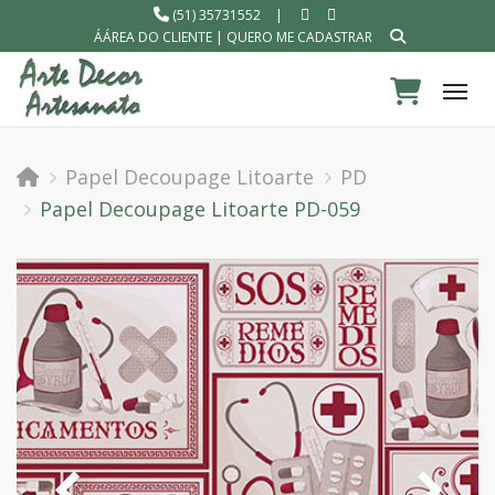
(51) 35731552
|
ÁÁREA DO CLIENTE
|
QUERO ME CADASTRAR
Tog
Papel Decoupage Litoarte
PD
Papel Decoupage Litoarte PD-059