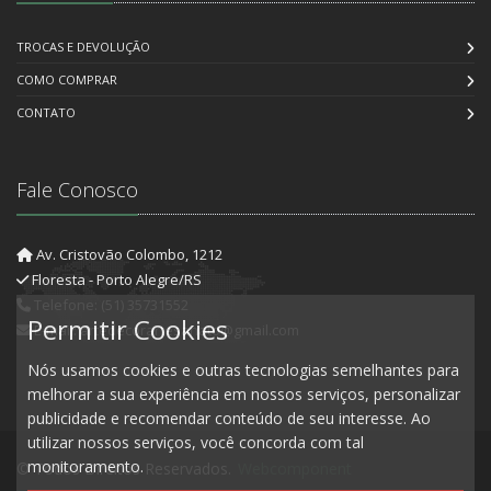
TROCAS E DEVOLUÇÃO
COMO COMPRAR
CONTATO
Fale Conosco
Av. Cristovão Colombo, 1212
Floresta - Porto Alegre/RS
Telefone: (51) 35731552
Permitir Cookies
E-mail: artedecorartesanato@gmail.com
Nós usamos cookies e outras tecnologias semelhantes para
melhorar a sua experiência em nossos serviços, personalizar
publicidade e recomendar conteúdo de seu interesse. Ao
utilizar nossos serviços, você concorda com tal
monitoramento.
© Todos Direitos Reservados.
Webcomponent