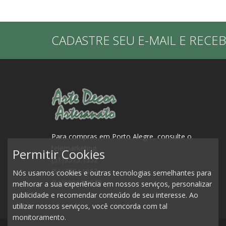
CADASTRE SEU E-MAIL E RECE
Para compras em Porto Alegre, consulte o
telemarketing:
Permitir Cookies
(51)3573.1552
(51)3084.1552
Nós usamos cookies e outras tecnologias semelhantes para
(51)99917.0979
melhorar a sua experiência em nossos serviços, personalizar
publicidade e recomendar conteúdo de seu interesse. Ao
utilizar nossos serviços, você concorda com tal
monitoramento.