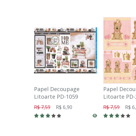
Papel Decoupage
Papel Deco
Litoarte PD-1059
Litoarte PD-
R$ 7,59
R$ 6,90
R$ 7,59
R$ 6