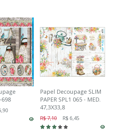
upage
Papel Decoupage SLIM
Papel Dec
-698
PAPER SPL1 065 - MED.
Litoarte P
47,3X33,8
6,90
R$ 7,59
R$
R$ 7,10
R$ 6,45