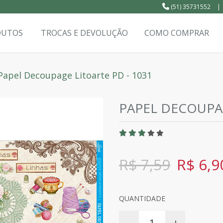
(51) 35731552
|
DUTOS
TROCAS E DEVOLUÇÃO
COMO COMPRAR
Papel Decoupage Litoarte PD - 1031
PAPEL DECOUPAG
R$ 7,59
R$ 6,9
QUANTIDADE
-
+