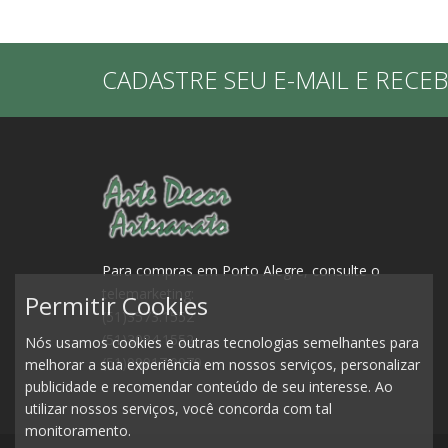
CADASTRE SEU E-MAIL E RECE
Para compras em Porto Alegre, consulte o
telemarketing:
Permitir Cookies
(51)3573.1552
(51)3084.1552
Nós usamos cookies e outras tecnologias semelhantes para
(51)99917.0979
melhorar a sua experiência em nossos serviços, personalizar
publicidade e recomendar conteúdo de seu interesse. Ao
utilizar nossos serviços, você concorda com tal
monitoramento.