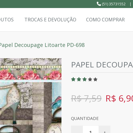
(51) 35731552
|
DUTOS
TROCAS E DEVOLUÇÃO
COMO COMPRAR
Papel Decoupage Litoarte PD-698
PAPEL DECOUPA
R$ 7,59
R$ 6,9
QUANTIDADE
-
+