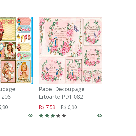
upage
Papel Decoupage
Papel Dec
-206
Litoarte PD1-082
Litoarte P
6,90
R$ 7,59
R$ 6,90
R$ 7,59
R$