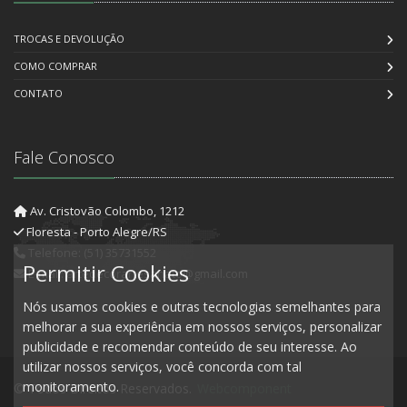
TROCAS E DEVOLUÇÃO
COMO COMPRAR
CONTATO
Fale Conosco
Av. Cristovão Colombo, 1212
Floresta - Porto Alegre/RS
Telefone: (51) 35731552
Permitir Cookies
E-mail: artedecorartesanato@gmail.com
Nós usamos cookies e outras tecnologias semelhantes para
melhorar a sua experiência em nossos serviços, personalizar
publicidade e recomendar conteúdo de seu interesse. Ao
utilizar nossos serviços, você concorda com tal
monitoramento.
© Todos Direitos Reservados.
Webcomponent