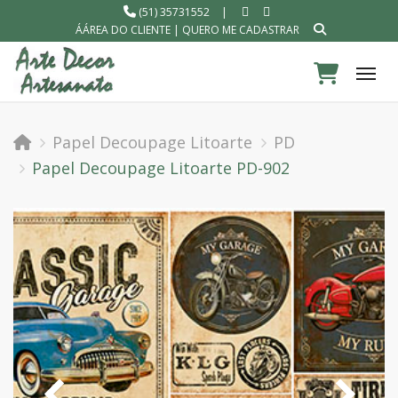
(51) 35731552
|
ÁÁREA DO CLIENTE
|
QUERO ME CADASTRAR
Tog
Papel Decoupage Litoarte
PD
Papel Decoupage Litoarte PD-902