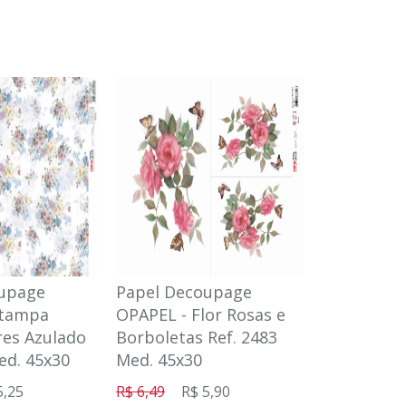
upage
Papel Decoupage
Papel Dec
stampa
OPAPEL - Flor Rosas e
OPAPEL - 
res Azulado
Borboletas Ref. 2483
Flores Ref
ed. 45x30
Med. 45x30
45x30
5,25
R$ 6,49
R$ 5,90
R$ 5,78
R$