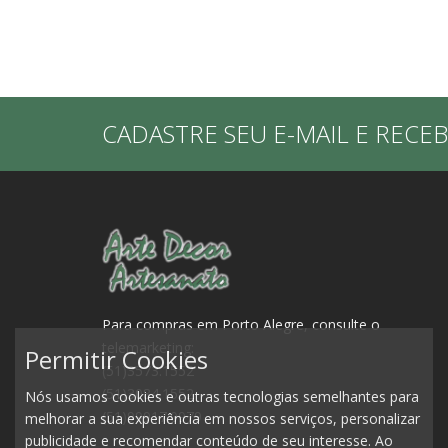
CADASTRE SEU E-MAIL E RECE
Para compras em Porto Alegre, consulte o
telemarketing:
Permitir Cookies
(51)3573.1552
(51)3084.1552
Nós usamos cookies e outras tecnologias semelhantes para
(51)99917.0979
melhorar a sua experiência em nossos serviços, personalizar
publicidade e recomendar conteúdo de seu interesse. Ao