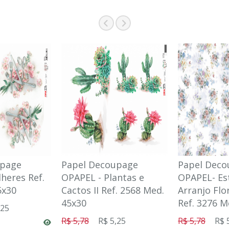
upage
Papel Decoupage
Papel Deco
heres Ref.
OPAPEL - Plantas e
OPAPEL- E
5x30
Cactos II Ref. 2568 Med.
Arranjo Flo
45x30
Ref. 3276 M
,25
R$ 5,78
R$ 5,25
R$ 5,78
R$ 