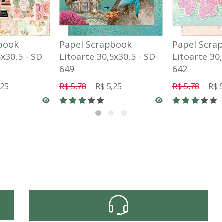
book
Papel Scrapbook
Papel Scra
5x30,5 - SD
Litoarte 30,5x30,5 - SD-
Litoarte 30,
649
642
,25
R$ 5,78
R$ 5,25
R$ 5,78
R$ 