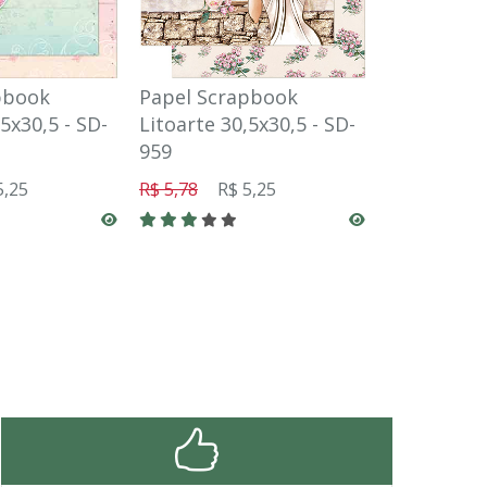
pbook
Papel Scrapbook
Papel Scr
5x30,5 - SD-
Litoarte 30,5x30,5 - SD-
Litoarte 3
959
1230
5,25
R$ 5,78
R$ 5,25
R$ 5,78
R$