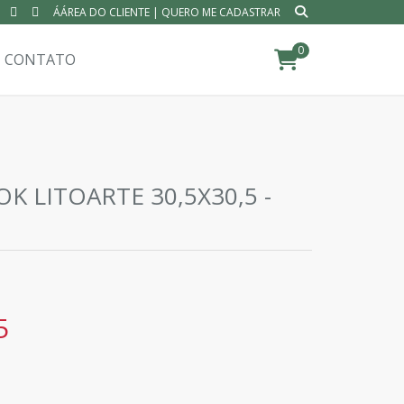
ÁÁREA DO CLIENTE
|
QUERO ME CADASTRAR
0
CONTATO
K LITOARTE 30,5X30,5 -
5