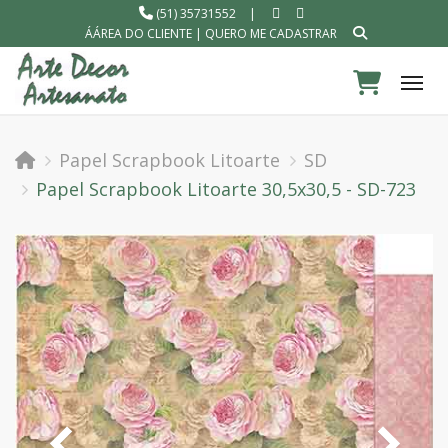
(51) 35731552
|
ÁÁREA DO CLIENTE
|
QUERO ME CADASTRAR
Tog
Papel Scrapbook Litoarte
SD
Papel Scrapbook Litoarte 30,5x30,5 - SD-723