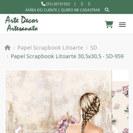
(51) 35731552
|
ÁÁREA DO CLIENTE
|
QUERO ME CADASTRAR
Tog
Papel Scrapbook Litoarte
SD
Papel Scrapbook Litoarte 30,5x30,5 - SD-959