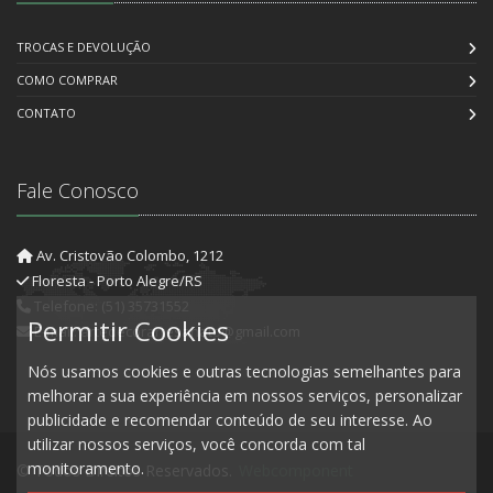
TROCAS E DEVOLUÇÃO
COMO COMPRAR
CONTATO
Fale Conosco
Av. Cristovão Colombo, 1212
Floresta - Porto Alegre/RS
Telefone: (51) 35731552
Permitir Cookies
E-mail: artedecorartesanato@gmail.com
Nós usamos cookies e outras tecnologias semelhantes para
melhorar a sua experiência em nossos serviços, personalizar
publicidade e recomendar conteúdo de seu interesse. Ao
utilizar nossos serviços, você concorda com tal
monitoramento.
© Todos Direitos Reservados.
Webcomponent