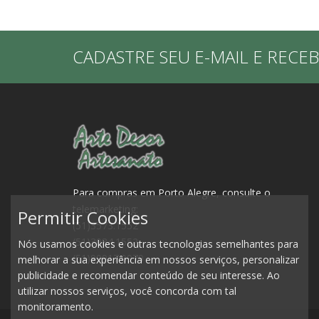
CADASTRE SEU E-MAIL E RECE
Para compras em Porto Alegre, consulte o
telemarketing:
Permitir Cookies
(51)3573.1552
(51)3084.1552
Nós usamos cookies e outras tecnologias semelhantes para
(51)99917.0979
melhorar a sua experiência em nossos serviços, personalizar
publicidade e recomendar conteúdo de seu interesse. Ao
utilizar nossos serviços, você concorda com tal
monitoramento.