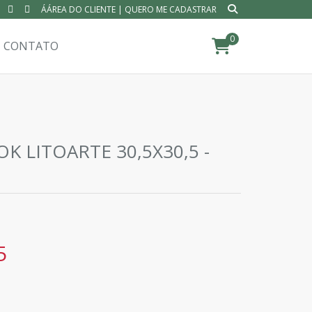
ÁÁREA DO CLIENTE
|
QUERO ME CADASTRAR
0
CONTATO
K LITOARTE 30,5X30,5 -
5