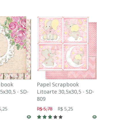
pbook
Papel Scrapbook
Papel Scr
5x30,5 - SD-
Litoarte 30,5x30,5 - SD-
Litoarte 30
809
959
5,25
R$ 5,78
R$ 5,25
R$ 5,78
R$