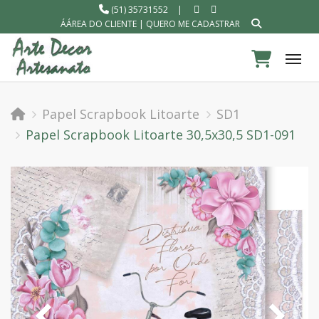
(51) 35731552
|
ÁÁREA DO CLIENTE
|
QUERO ME CADASTRAR
Tog
Papel Scrapbook Litoarte
SD1
Papel Scrapbook Litoarte 30,5x30,5 SD1-091