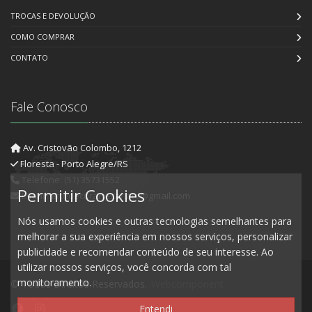
TROCAS E DEVOLUÇÃO
COMO COMPRAR
CONTATO
Fale Conosco
Av. Cristovão Colombo, 1212
Floresta - Porto Alegre/RS
Telefone: (51) 35731552
Permitir Cookies
E-mail: artedecorartesanato@gmail.com
Nós usamos cookies e outras tecnologias semelhantes para
melhorar a sua experiência em nossos serviços, personalizar
publicidade e recomendar conteúdo de seu interesse. Ao
utilizar nossos serviços, você concorda com tal
monitoramento.
© Todos Direitos Reservados.
Webcomponent
Entendi