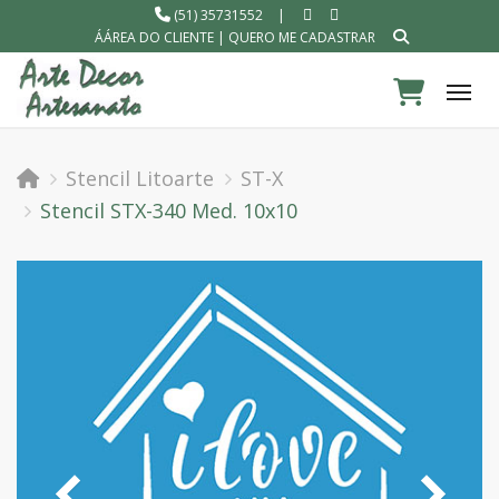
(51) 35731552
|
ÁÁREA DO CLIENTE
|
QUERO ME CADASTRAR
Tog
Stencil Litoarte
ST-X
Stencil STX-340 Med. 10x10