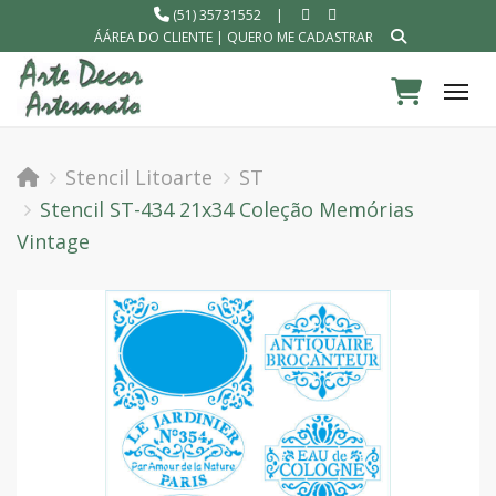
(51) 35731552
|
ÁÁREA DO CLIENTE
|
QUERO ME CADASTRAR
Tog
Stencil Litoarte
ST
Stencil ST-434 21x34 Coleção Memórias
Vintage