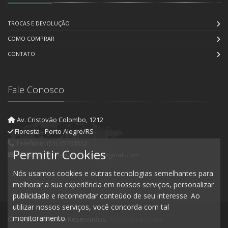
TROCAS E DEVOLUÇÃO
COMO COMPRAR
CONTATO
Fale Conosco
Av. Cristovão Colombo, 1212
Floresta - Porto Alegre/RS
Telefone: (51) 35731552
Permitir Cookies
E-mail: artedecorartesanato@gmail.com
Nós usamos cookies e outras tecnologias semelhantes para
melhorar a sua experiência em nossos serviços, personalizar
publicidade e recomendar conteúdo de seu interesse. Ao
utilizar nossos serviços, você concorda com tal
monitoramento.
© Todos Direitos Reservados.
Webcomponent