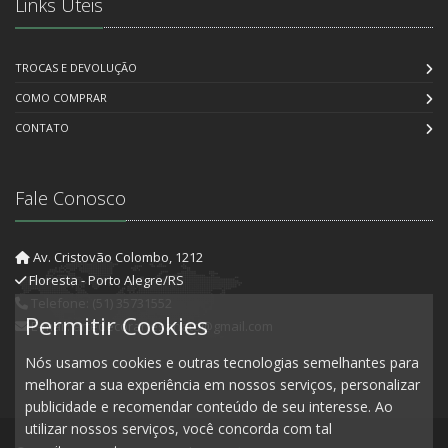
Links Úteis
TROCAS E DEVOLUÇÃO
COMO COMPRAR
CONTATO
Fale Conosco
Av. Cristovão Colombo, 1212
Floresta - Porto Alegre/RS
Telefone: (51) 35731552
Permitir Cookies
E-mail: artedecorartesanato@gmail.com
Nós usamos cookies e outras tecnologias semelhantes para
melhorar a sua experiência em nossos serviços, personalizar
publicidade e recomendar conteúdo de seu interesse. Ao
utilizar nossos serviços, você concorda com tal