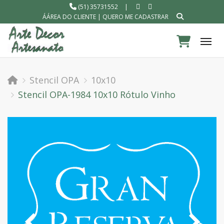
(51) 35731552
|
ÁÁREA DO CLIENTE
|
QUERO ME CADASTRAR
Tog
Stencil OPA
10x10
Stencil OPA-1984 10x10 Rótulo Vinho