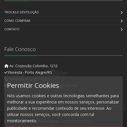
TROCAS E DEVOLUÇÃO
COMO COMPRAR
CONTATO
Fale Conosco
Av. Cristovão Colombo, 1212
Floresta - Porto Alegre/RS
Telefone: (51) 35731552
Permitir Cookies
E-mail: artedecorartesanato@gmail.com
Nós usamos cookies e outras tecnologias semelhantes para
melhorar a sua experiência em nossos serviços, personalizar
publicidade e recomendar conteúdo de seu interesse. Ao
utilizar nossos serviços, você concorda com tal
monitoramento.
© Todos Direitos Reservados.
Webcomponent