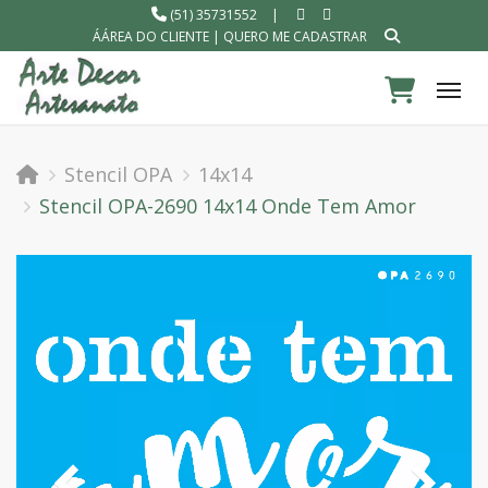
(51) 35731552
|
ÁÁREA DO CLIENTE
|
QUERO ME CADASTRAR
Tog
Stencil OPA
14x14
Stencil OPA-2690 14x14 Onde Tem Amor