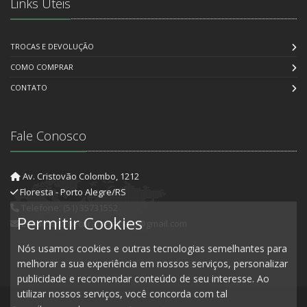
Links Úteis
TROCAS E DEVOLUÇÃO
COMO COMPRAR
CONTATO
Fale Conosco
Av. Cristovão Colombo, 1212
Floresta - Porto Alegre/RS
Telefone: (51) 35731552
Permitir Cookies
E-mail: artedecorartesanato@gmail.com
Nós usamos cookies e outras tecnologias semelhantes para
melhorar a sua experiência em nossos serviços, personalizar
publicidade e recomendar conteúdo de seu interesse. Ao
utilizar nossos serviços, você concorda com tal