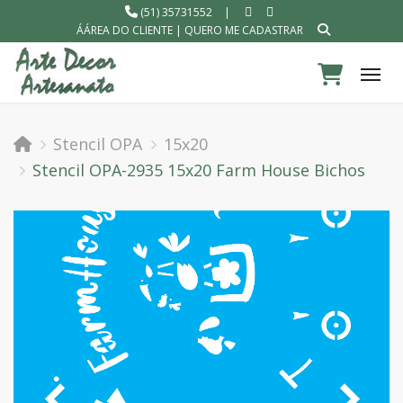
(51) 35731552
|
ÁÁREA DO CLIENTE
|
QUERO ME CADASTRAR
Tog
Stencil OPA
15x20
Stencil OPA-2935 15x20 Farm House Bichos