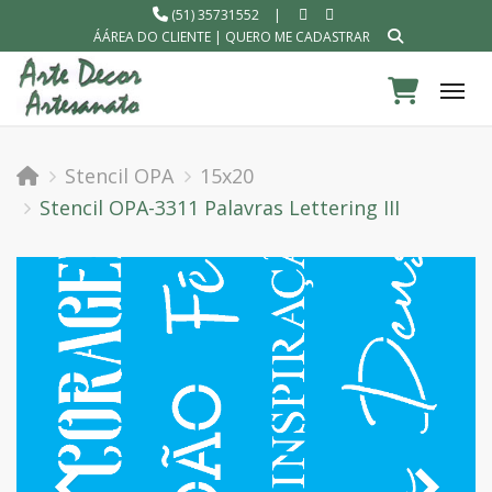
(51) 35731552
|
ÁÁREA DO CLIENTE
|
QUERO ME CADASTRAR
Tog
Stencil OPA
15x20
Stencil OPA-3311 Palavras Lettering III