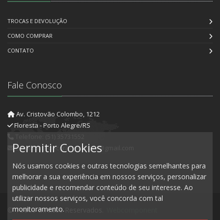
TROCAS E DEVOLUÇÃO
COMO COMPRAR
CONTATO
Fale Conosco
Av. Cristovão Colombo, 1212
Floresta - Porto Alegre/RS
Telefone: (51) 35731552
Permitir Cookies
E-mail: artedecorartesanato@gmail.com
Nós usamos cookies e outras tecnologias semelhantes para
melhorar a sua experiência em nossos serviços, personalizar
publicidade e recomendar conteúdo de seu interesse. Ao
utilizar nossos serviços, você concorda com tal
monitoramento.
© Todos Direitos Reservados.
Webcomponent