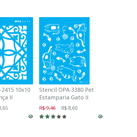
-2415 10x10
Stencil OPA-3380 Pet
Stencil OP
ça II
Estamparia Gato II
Circulos 
3,65
R$ 9,46
R$ 8,60
R$ 8,09
R$