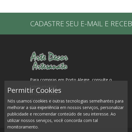
CADASTRE SEU E-MAIL E RECE
Para compras em Porto Alegre, consulte o
telemarketing:
Permitir Cookies
(51)3573.1552
(51)3084.1552
Nós usamos cookies e outras tecnologias semelhantes para
(51)99917.0979
melhorar a sua experiência em nossos serviços, personalizar
publicidade e recomendar conteúdo de seu interesse. Ao
utilizar nossos serviços, você concorda com tal
monitoramento.