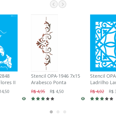
-2848
Stencil OPA-1946 7x15
Stencil OPA
lores II
Arabesco Ponta
Ladrilho Lan
14,50
R$ 4,95
R$ 4,50
R$ 4,02
R$ 