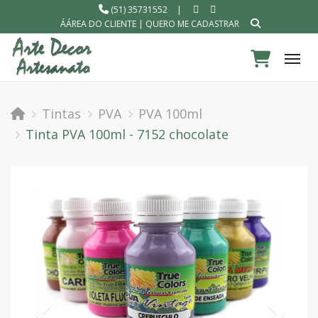
(51) 35731552
|
ÁÁREA DO CLIENTE
|
QUERO ME CADASTRAR
Tog
Tintas
PVA
PVA 100ml
Tinta PVA 100ml - 7152 chocolate