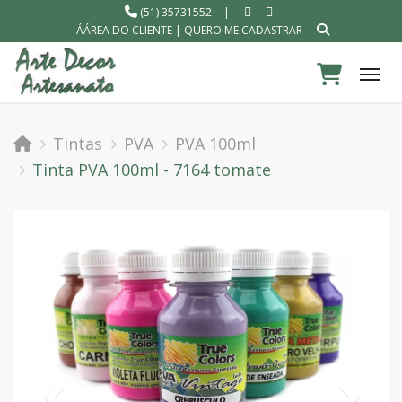
(51) 35731552
|
ÁÁREA DO CLIENTE
|
QUERO ME CADASTRAR
Tog
Tintas
PVA
PVA 100ml
Tinta PVA 100ml - 7164 tomate