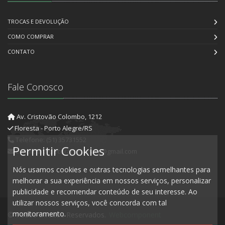
TROCAS E DEVOLUÇÃO
COMO COMPRAR
CONTATO
Fale Conosco
Av. Cristovão Colombo, 1212
Floresta - Porto Alegre/RS
Telefone: (51) 35731552
Permitir Cookies
E-mail: artedecorartesanato@gmail.com
Nós usamos cookies e outras tecnologias semelhantes para
melhorar a sua experiência em nossos serviços, personalizar
publicidade e recomendar conteúdo de seu interesse. Ao
utilizar nossos serviços, você concorda com tal
monitoramento.
© Todos Direitos Reservados.
Webcomponent