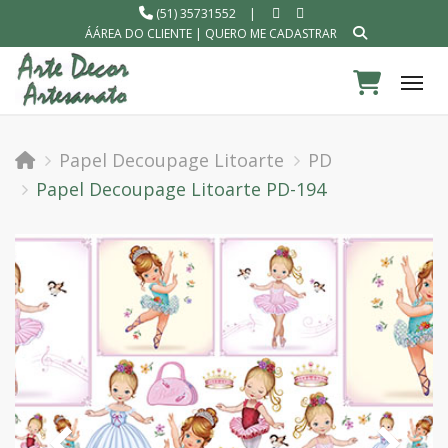
(51) 35731552
|
ÁÁREA DO CLIENTE
|
QUERO ME CADASTRAR
Tog
Papel Decoupage Litoarte
PD
Papel Decoupage Litoarte PD-194