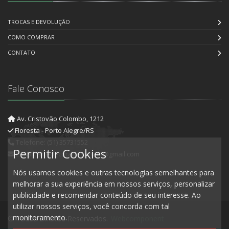
TROCAS E DEVOLUÇÃO
COMO COMPRAR
CONTATO
Fale Conosco
Av. Cristovão Colombo, 1212
Floresta - Porto Alegre/RS
Telefone: (51) 35731552
Permitir Cookies
E-mail: artedecorartesanato@gmail.com
Nós usamos cookies e outras tecnologias semelhantes para
melhorar a sua experiência em nossos serviços, personalizar
publicidade e recomendar conteúdo de seu interesse. Ao
utilizar nossos serviços, você concorda com tal
monitoramento.
© Todos Direitos Reservados.
Webcomponent