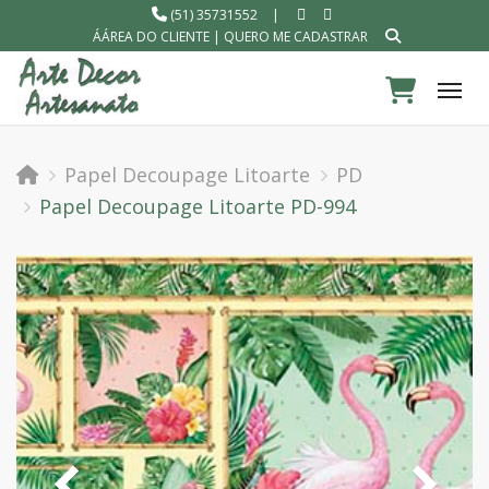
(51) 35731552
|
ÁÁREA DO CLIENTE
|
QUERO ME CADASTRAR
Tog
Papel Decoupage Litoarte
PD
Papel Decoupage Litoarte PD-994