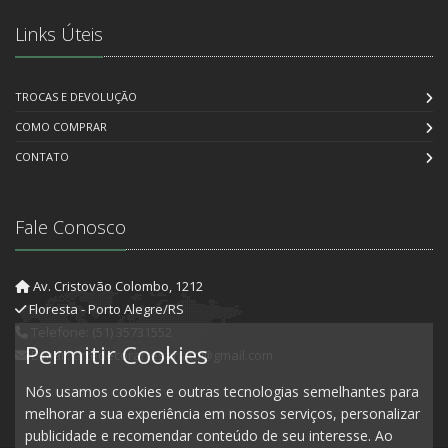
Links Úteis
TROCAS E DEVOLUÇÃO
COMO COMPRAR
CONTATO
Fale Conosco
Av. Cristovão Colombo, 1212
Floresta - Porto Alegre/RS
Telefone: (51) 35731552
Permitir Cookies
E-mail: artedecorartesanato@gmail.com
Nós usamos cookies e outras tecnologias semelhantes para
melhorar a sua experiência em nossos serviços, personalizar
publicidade e recomendar conteúdo de seu interesse. Ao