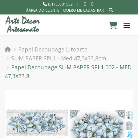
(51) 35731552
|
ÁÁREA DO CLIENTE
|
QUERO ME CADASTRAR
Tog
Papel Decoupage Litoarte
SLIM PAPER SPL1 - Med 47,3x33,8cm
Papel Decoupage SLIM PAPER SPL1 002 - MED.
47,3X33,8