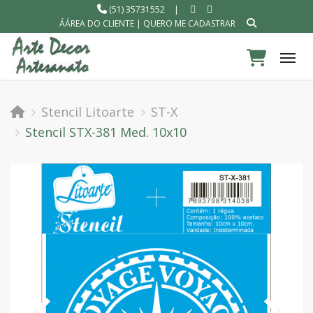
(51) 35731552
|
ÁÁREA DO CLIENTE
|
QUERO ME CADASTRAR
Tog
Stencil Litoarte
ST-X
Stencil STX-381 Med. 10x10