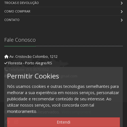
TROCAS E DEVOLUÇÃO
COMO COMPRAR
CONTATO
Fale Conosco
Av. Cristovão Colombo, 1212
Floresta - Porto Alegre/RS
Telefone: (51) 35731552
Permitir Cookies
E-mail: artedecorartesanato@gmail.com
Nós usamos cookies e outras tecnologias semelhantes para
melhorar a sua experiência em nossos serviços, personalizar
publicidade e recomendar conteúdo de seu interesse. Ao
utilizar nossos serviços, você concorda com tal
monitoramento.
© Todos Direitos Reservados.
Webcomponent
Entendi