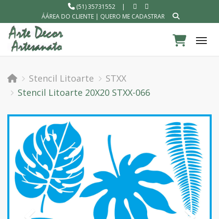
(51) 35731552
|
ÁÁREA DO CLIENTE
|
QUERO ME CADASTRAR
Tog
Stencil Litoarte
STXX
Stencil Litoarte 20X20 STXX-066