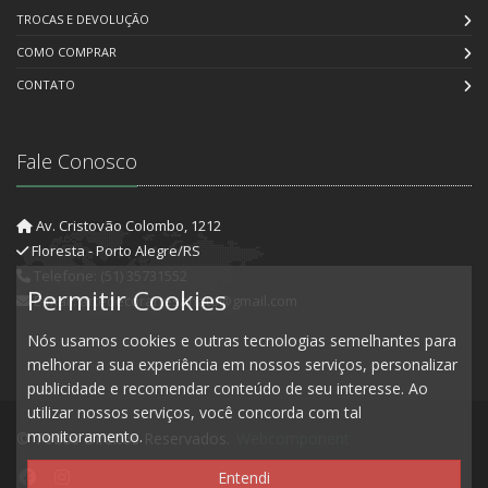
TROCAS E DEVOLUÇÃO
COMO COMPRAR
CONTATO
Fale Conosco
Av. Cristovão Colombo, 1212
Floresta - Porto Alegre/RS
Telefone: (51) 35731552
Permitir Cookies
E-mail: artedecorartesanato@gmail.com
Nós usamos cookies e outras tecnologias semelhantes para
melhorar a sua experiência em nossos serviços, personalizar
publicidade e recomendar conteúdo de seu interesse. Ao
utilizar nossos serviços, você concorda com tal
monitoramento.
© Todos Direitos Reservados.
Webcomponent
Entendi