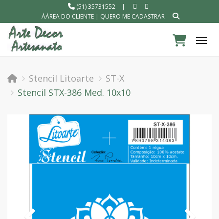
(51) 35731552
|
ÁÁREA DO CLIENTE
|
QUERO ME CADASTRAR
Tog
Stencil Litoarte
ST-X
Stencil STX-386 Med. 10x10