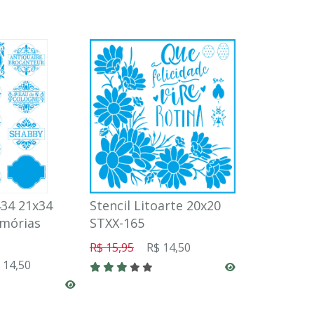
434 21x34
Stencil Litoarte 20x20
Stencil Li
mórias
STXX-165
STXX-048
R$ 15,95
R$ 14,50
R$ 15,95
R
 14,50