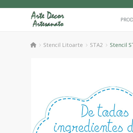
PRO
Stencil Litoarte
STA2
Stencil 