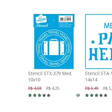
Stencil STX-379 Med.
Stencil STA-
10x10
14x14
R$ 4,68
R$ 4,25
R$ 6,49
R$ 5