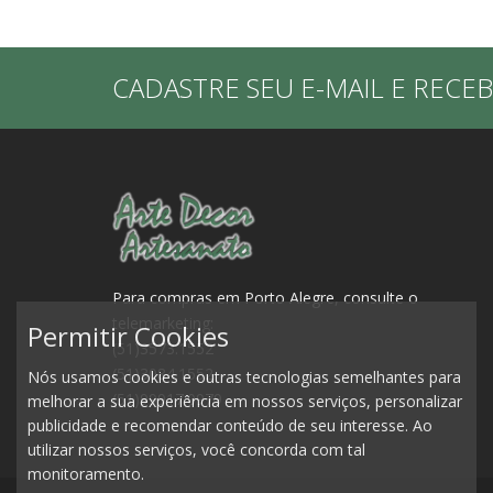
CADASTRE SEU E-MAIL E RECE
Para compras em Porto Alegre, consulte o
telemarketing:
Permitir Cookies
(51)3573.1552
(51)3084.1552
Nós usamos cookies e outras tecnologias semelhantes para
(51)99917.0979
melhorar a sua experiência em nossos serviços, personalizar
publicidade e recomendar conteúdo de seu interesse. Ao
utilizar nossos serviços, você concorda com tal
monitoramento.