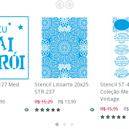
127 Med.
Stencil Litoarte 20x25
Stencil ST-
STR-237
Coleção Me
Vintage
,90
R$ 15,29
R$ 13,90
R$ 15,95
R$