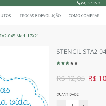
(51) 35731552
|
DUTOS
TROCAS E DEVOLUÇÃO
COMO COMPRAR
STA2-045 Med. 17X21
STENCIL STA2-0
R$ 12,05
R$ 10
QUANTIDADE
-
+