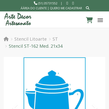
(51) 35731552
|
ÁÁREA DO CLIENTE
|
QUERO ME CADASTRAR
Tog
Stencil Litoarte
ST
Stencil ST-162 Med. 21x34