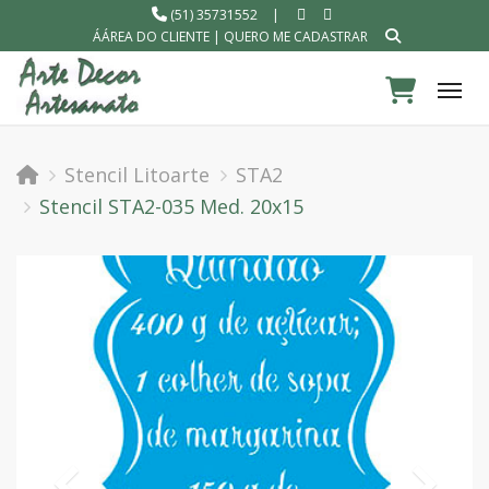
(51) 35731552
|
ÁÁREA DO CLIENTE
|
QUERO ME CADASTRAR
Tog
Stencil Litoarte
STA2
Stencil STA2-035 Med. 20x15