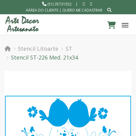
(51) 35731552
|
ÁÁREA DO CLIENTE
|
QUERO ME CADASTRAR
Tog
Stencil Litoarte
ST
Stencil ST-226 Med. 21x34