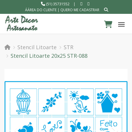
(51) 35731552
|
ÁÁREA DO CLIENTE
|
QUERO ME CADASTRAR
Tog
Stencil Litoarte
STR
Stencil Litoarte 20x25 STR-088