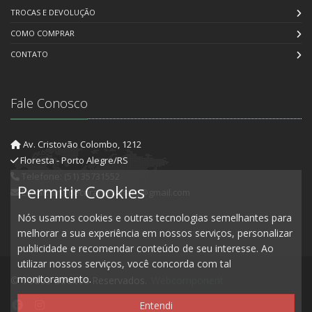
TROCAS E DEVOLUÇÃO
COMO COMPRAR
CONTATO
Fale Conosco
Av. Cristovão Colombo, 1212
Floresta - Porto Alegre/RS
Telefone: (51) 35731552
Permitir Cookies
E-mail: artedecorartesanato@gmail.com
Nós usamos cookies e outras tecnologias semelhantes para
melhorar a sua experiência em nossos serviços, personalizar
publicidade e recomendar conteúdo de seu interesse. Ao
utilizar nossos serviços, você concorda com tal
monitoramento.
© Todos Direitos Reservados.
Webcomponent
Entendi