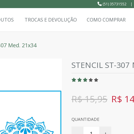
(51) 35731552
|
DUTOS
TROCAS E DEVOLUÇÃO
COMO COMPRAR
307 Med. 21x34
STENCIL ST-307
R$ 15,95
R$ 14
QUANTIDADE
-
+