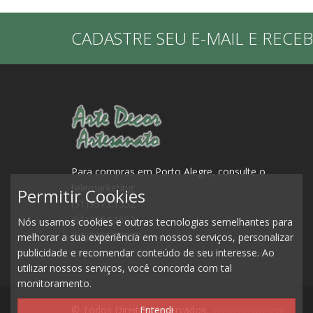
CADASTRE SEU E-MAIL E RECE
Para compras em Porto Alegre, consulte o
telemarketing:
Permitir Cookies
(51)3573.1552
(51)3084.1552
Nós usamos cookies e outras tecnologias semelhantes para
(51)99917.0979
melhorar a sua experiência em nossos serviços, personalizar
publicidade e recomendar conteúdo de seu interesse. Ao
utilizar nossos serviços, você concorda com tal
monitoramento.
© Todos Direitos Reservados.
Webcomponent
Entendi