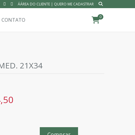
ÁÁREA DO CLIENTE
|
QUERO ME CADASTRAR
0
CONTATO
 MED. 21X34
,50
Comprar