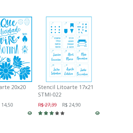
oarte 20x20
Stencil Litoarte 17x21
Stencil Li
STMI-022
STM-651
 14,50
R$ 27,39
R$ 24,90
R$ 10,89
R