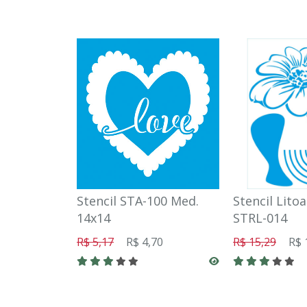
Stencil STA-100 Med.
Stencil Lito
14x14
STRL-014
R$ 5,17
R$ 4,70
R$ 15,29
R$ 